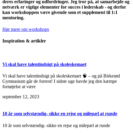
deres erfaringer og udfordringer. Jeg tror på, at samarbejde og
netværk er vigtige elementer for succes i lederskab - og derfor
kan workshoppen være givende som et supplement til 1:1
mentoring.
Hør mere om workshops
Inspiration & artikler
Vi skal have talentindsigt på skoleskemaet
Vi skal have talentindsigt på skoleskemaet 🧠 – og på Birkerød
Gymnasium går de forrest! I sidste uge havde jeg den kæmpe
fornøjelse at være
september 12, 2023
10 år som selvstændig- sikke en rejse og milepæl at runde
10 år som selvstændig- sikke en rejse og milepæl at runde