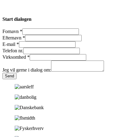
Start dialogen
Fornavn
*
Efternavn
*
E-mail
*
Telefon nr.
Virksomhed
*
Jeg vil gerne i dialog om:
Send