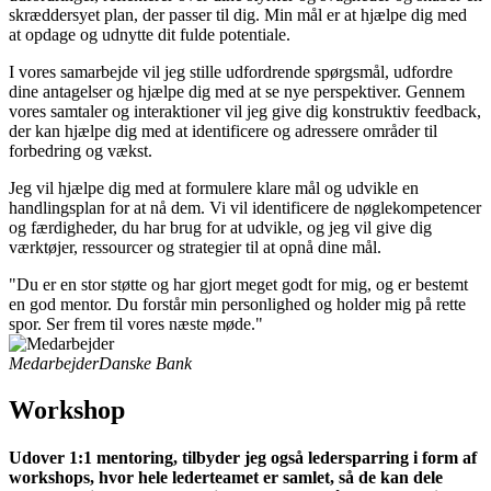
skræddersyet plan, der passer til dig. Min mål er at hjælpe dig med
at opdage og udnytte dit fulde potentiale.
I vores samarbejde vil jeg stille udfordrende spørgsmål, udfordre
dine antagelser og hjælpe dig med at se nye perspektiver. Gennem
vores samtaler og interaktioner vil jeg give dig konstruktiv feedback,
der kan hjælpe dig med at identificere og adressere områder til
forbedring og vækst.
Jeg vil hjælpe dig med at formulere klare mål og udvikle en
handlingsplan for at nå dem. Vi vil identificere de nøglekompetencer
og færdigheder, du har brug for at udvikle, og jeg vil give dig
værktøjer, ressourcer og strategier til at opnå dine mål.
"Du er en stor støtte og har gjort meget godt for mig, og er bestemt
en god mentor. Du forstår min personlighed og holder mig på rette
spor. Ser frem til vores næste møde."
Medarbejder
Danske Bank
Workshop
Udover 1:1 mentoring, tilbyder jeg også ledersparring i form af
workshops, hvor hele lederteamet er samlet, så de kan dele