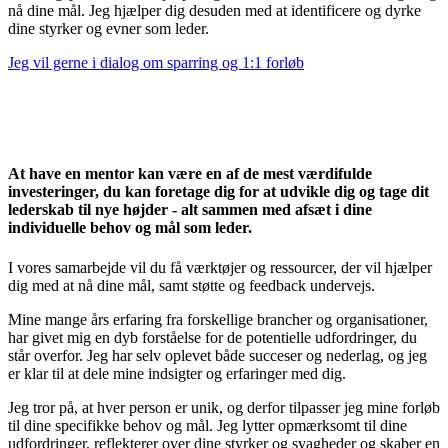
nå dine mål. Jeg hjælper dig desuden med at identificere og dyrke
dine styrker og evner som leder.
Jeg vil gerne i dialog om sparring og 1:1 forløb
At have en mentor kan være en af de mest værdifulde
investeringer, du kan foretage dig for at udvikle dig og tage dit
lederskab til nye højder - alt sammen med afsæt i dine
individuelle behov og mål som leder.
I vores samarbejde vil du få værktøjer og ressourcer, der vil hjælper
dig med at nå dine mål, samt støtte og feedback undervejs.
Mine mange års erfaring fra forskellige brancher og organisationer,
har givet mig en dyb forståelse for de potentielle udfordringer, du
står overfor. Jeg har selv oplevet både succeser og nederlag, og jeg
er klar til at dele mine indsigter og erfaringer med dig.
Jeg tror på, at hver person er unik, og derfor tilpasser jeg mine forløb
til dine specifikke behov og mål. Jeg lytter opmærksomt til dine
udfordringer, reflekterer over dine styrker og svagheder og skaber en