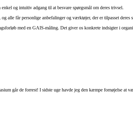
enkel og intuitiv adgang til at besvare spørgsmål om deres trivsel.
 alle får personlige anbefalinger og værktøjer, der er tilpasset deres 
ingsforløb med en GAIS-måling. Det giver os konkrete indsigter i organis
sium går de forrest! I sidste uge havde jeg den kæmpe fornøjelse at v