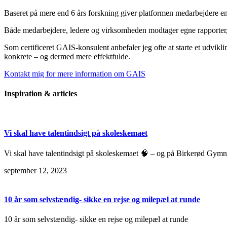
Baseret på mere end 6 års forskning giver platformen medarbejdere en 
Både medarbejdere, ledere og virksomheden modtager egne rapporter, og
Som certificeret GAIS-konsulent anbefaler jeg ofte at starte et udvikl
konkrete – og dermed mere effektfulde.
Kontakt mig for mere information om GAIS
Inspiration & articles
Vi skal have talentindsigt på skoleskemaet
Vi skal have talentindsigt på skoleskemaet 🧠 – og på Birkerød Gymna
september 12, 2023
10 år som selvstændig- sikke en rejse og milepæl at runde
10 år som selvstændig- sikke en rejse og milepæl at runde