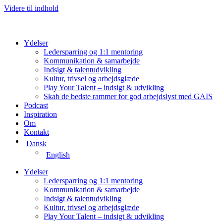
Videre til indhold
Ydelser
Ledersparring og 1:1 mentoring
Kommunikation & samarbejde
Indsigt & talentudvikling
Kultur, trivsel og arbejdsglæde
Play Your Talent – indsigt & udvikling
Skab de bedste rammer for god arbejdslyst med GAIS
Podcast
Inspiration
Om
Kontakt
Dansk
English
Ydelser
Ledersparring og 1:1 mentoring
Kommunikation & samarbejde
Indsigt & talentudvikling
Kultur, trivsel og arbejdsglæde
Play Your Talent – indsigt & udvikling