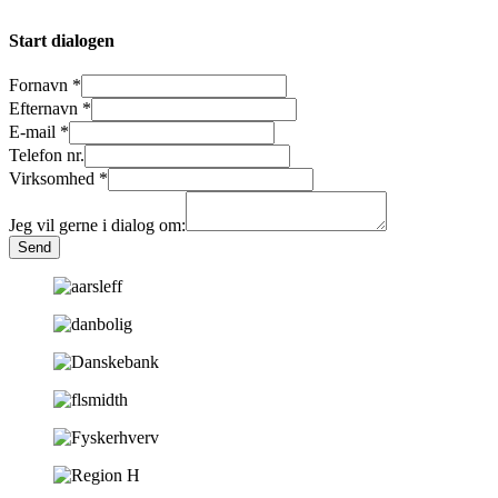
Start dialogen
Fornavn
*
Efternavn
*
E-mail
*
Telefon nr.
Virksomhed
*
Jeg vil gerne i dialog om:
Send