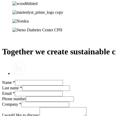
Together we create sustainable 
Name
*
Last name
*
Email
*
Phone number
Company
*
I would like to discuss: