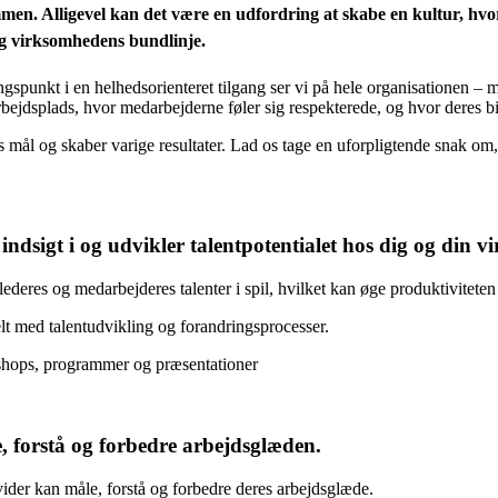
men. Alligevel kan det være en udfordring at skabe en kultur, hvor
og virksomhedens bundlinje.
gspunkt i en helhedsorienteret tilgang ser vi på hele organisationen – 
rbejdsplads, hvor medarbejderne føler sig respekterede, og hvor deres bi
mål og skaber varige resultater. Lad os tage en uforpligtende snak om, 
 indsigt i og udvikler talentpotentialet hos dig og din 
 lederes og medarbejderes talenter i spil, hvilket kan øge produktivitet
elt med talentudvikling og forandringsprocesser.
kshops, programmer og præsentationer
e, forstå og forbedre arbejdsglæden.
vider kan måle, forstå og forbedre deres arbejdsglæde.