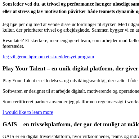
Som leder ved du, at trivsel og performance hænger uløseligt sam
eller at stress og lav motivation påvirker både teamets dynamik 
Jeg hjælper dig med at vende disse udfordringer til styrker. Med udgan
kultur, der prioriterer trivsel og arbejdsglæde. Sammen bygger vi en a
Resultatet? Et stærkere, mere engageret team, som arbejder mod fælles 
førersædet.
Jeg vil gerne høre om et skræddersyet program
Play Your Talent – en unik digital platform, der giver
Play Your Talent er et ledelses- og udviklingsværktøj, der sætter både
Softwaren er designet til at arbejde digitalt, motiverende og operation
Som certificeret partner anvender jeg platformen regelmæssigt i wor
I would like to learn more
GAIS – en trivselsplatform, der gør det muligt at mål
GAIS er en digital trivselsplatform, hvor virksomheder, teams og indi