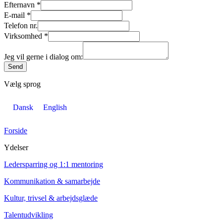
Efternavn
*
E-mail
*
Telefon nr.
Virksomhed
*
Jeg vil gerne i dialog om:
Send
Vælg sprog
Dansk
English
Forside
Ydelser
Ledersparring og 1:1 mentoring
Kommunikation & samarbejde
Kultur, trivsel & arbejdsglæde
Talentudvikling