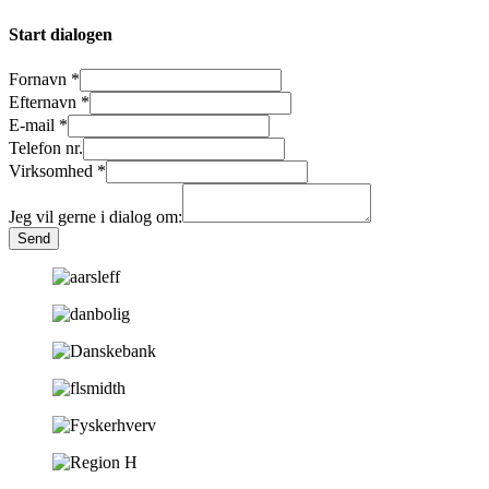
Start dialogen
Fornavn
*
Efternavn
*
E-mail
*
Telefon nr.
Virksomhed
*
Jeg vil gerne i dialog om:
Send