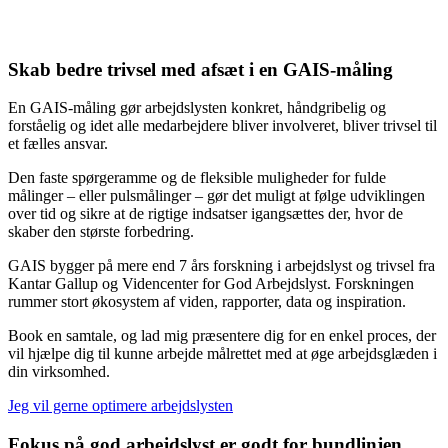
Skab bedre trivsel med afsæt i en GAIS-måling
En GAIS-måling gør arbejdslysten konkret, håndgribelig og
forståelig og idet alle medarbejdere bliver involveret, bliver trivsel til
et fælles ansvar.
Den faste spørgeramme og de fleksible muligheder for fulde
målinger – eller pulsmålinger – gør det muligt at følge udviklingen
over tid og sikre at de rigtige indsatser igangsættes der, hvor de
skaber den største forbedring.
GAIS bygger på mere end 7 års forskning i arbejdslyst og trivsel fra
Kantar Gallup og Videncenter for God Arbejdslyst. Forskningen
rummer stort økosystem af viden, rapporter, data og inspiration.
Book en samtale, og lad mig præsentere dig for en enkel proces, der
vil hjælpe dig til kunne arbejde målrettet med at øge arbejdsglæden i
din virksomhed.
Jeg vil gerne optimere arbejdslysten
Fokus på god arbejdslyst er godt for bundlinjen,