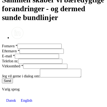
forandringer - og dermed
sunde bundlinjer
Fornavn
*
Efternavn
*
E-mail
*
Telefon nr.
Virksomhed
*
Jeg vil gerne i dialog om:
Send
Vælg sprog
Dansk
English