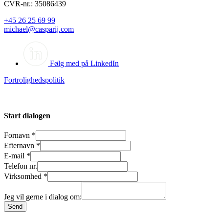
CVR-nr.: 35086439
+45 26 25 69 99
michael@casparij.com
Følg med på LinkedIn
Fortrolighedspolitik
Start dialogen
Fornavn
*
Efternavn
*
E-mail
*
Telefon nr.
Virksomhed
*
Jeg vil gerne i dialog om:
Send