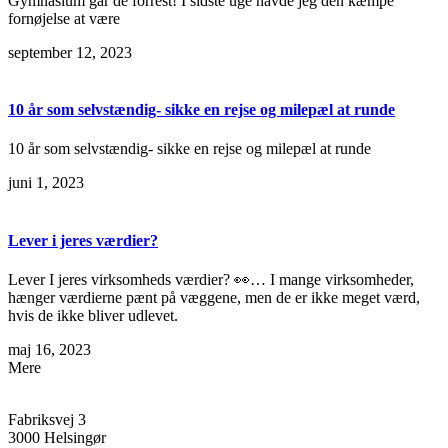
Gymnasium går de forrest! I sidste uge havde jeg den kæmpe
fornøjelse at være
september 12, 2023
10 år som selvstændig- sikke en rejse og milepæl at runde
10 år som selvstændig- sikke en rejse og milepæl at runde
juni 1, 2023
Lever i jeres værdier?
Lever I jeres virksomheds værdier? 👀… I mange virksomheder,
hænger værdierne pænt på væggene, men de er ikke meget værd,
hvis de ikke bliver udlevet.
maj 16, 2023
Mere
Fabriksvej 3
3000 Helsingør