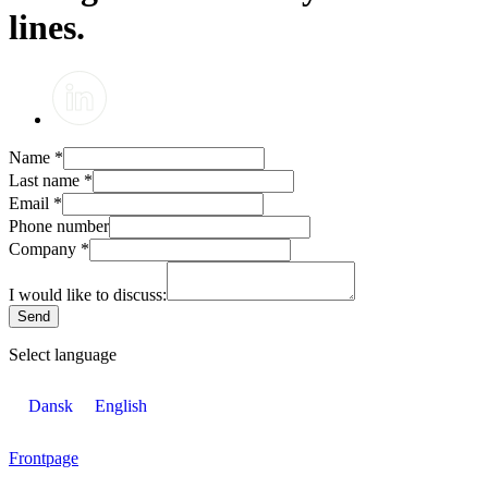
lines.
Name
*
Last name
*
Email
*
Phone number
Company
*
I would like to discuss:
Send
Select language
Dansk
English
Frontpage