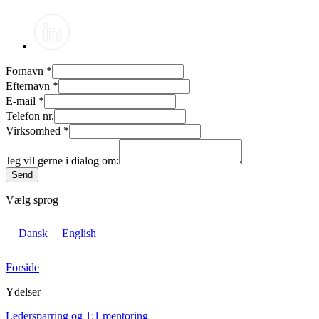
Fornavn
*
Efternavn
*
E-mail
*
Telefon nr.
Virksomhed
*
Jeg vil gerne i dialog om:
Send
Vælg sprog
Dansk
English
Forside
Ydelser
Ledersparring og 1:1 mentoring