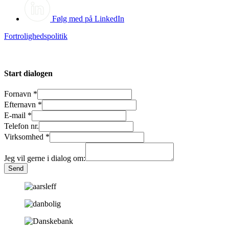
Følg med på LinkedIn
Fortrolighedspolitik
Start dialogen
Fornavn
*
Efternavn
*
E-mail
*
Telefon nr.
Virksomhed
*
Jeg vil gerne i dialog om:
Send