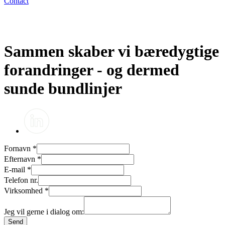
Contact
Sammen skaber vi bæredygtige
forandringer - og dermed
sunde bundlinjer
Fornavn
*
Efternavn
*
E-mail
*
Telefon nr.
Virksomhed
*
Jeg vil gerne i dialog om:
Send