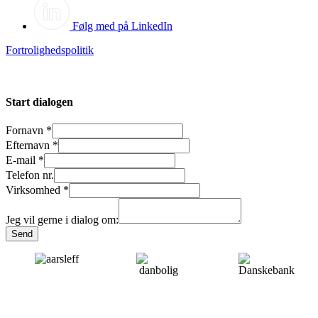
Følg med på LinkedIn
Fortrolighedspolitik
Start dialogen
Fornavn
*
Efternavn
*
E-mail
*
Telefon nr.
Virksomhed
*
Jeg vil gerne i dialog om:
Send