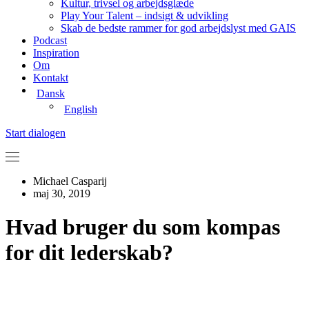
Kultur, trivsel og arbejdsglæde
Play Your Talent – indsigt & udvikling
Skab de bedste rammer for god arbejdslyst med GAIS
Podcast
Inspiration
Om
Kontakt
Dansk
English
Start dialogen
Michael Casparij
maj 30, 2019
Hvad bruger du som kompas
for dit lederskab?