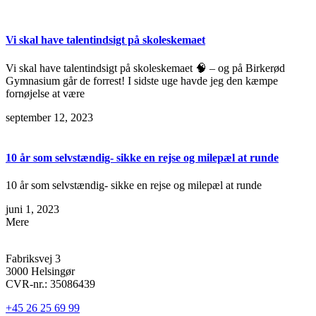
Vi skal have talentindsigt på skoleskemaet
Vi skal have talentindsigt på skoleskemaet 🧠 – og på Birkerød
Gymnasium går de forrest! I sidste uge havde jeg den kæmpe
fornøjelse at være
september 12, 2023
10 år som selvstændig- sikke en rejse og milepæl at runde
10 år som selvstændig- sikke en rejse og milepæl at runde
juni 1, 2023
Mere
Fabriksvej 3
3000 Helsingør
CVR-nr.: 35086439
+45 26 25 69 99