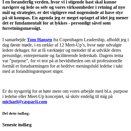
I en foranderlig verden, hvor vi i stigende hast skal kunne
navigere og lede os selv og vores virksomheder i retning af nye
mål og strategier, er det vigtigere end nogensinde at have styr
på sit kompas. En agenda jeg er meget optaget af idet jeg mener
det er fundamentalt for at lykkes - personligt såvel som
forretningsmæssigt.
I samarbejde
Tom Hansen
fra Copenhagen Leadership, afholdt jeg i
dag første møde, i en række af 12 Meet-Up’s, hvor nøje udvalgte
ledere deltager, for at få værktøjer og metoder til at udvikle deres
personlige, entreprenante og faciliterende lederskab. Dagens tema
var “purpose”, for vi tror på at bevidstheden om sit professionelle
formål er forudsætningen for at bedrive meningsfuld ledelse i takt
med at forandringstempoet stiger.
Er du nysgerrig for at høre mere om vores arbejde med bl.a. purpose
i ledelse eller Meet-Up konceptet, så skriv endelig til mig på
michael@casparij.com
Del dette indlæg:
Seneste indlæg