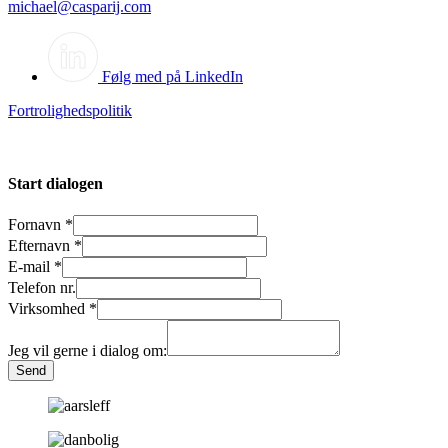
michael@casparij.com
Følg med på LinkedIn
Fortrolighedspolitik
Start dialogen
Fornavn
*
Efternavn
*
E-mail
*
Telefon nr.
Virksomhed
*
Jeg vil gerne i dialog om:
Send