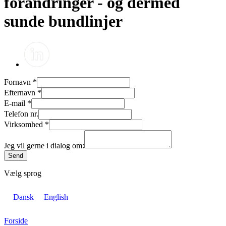
forandringer - og dermed
sunde bundlinjer
Fornavn
*
Efternavn
*
E-mail
*
Telefon nr.
Virksomhed
*
Jeg vil gerne i dialog om:
Send
Vælg sprog
Dansk
English
Forside