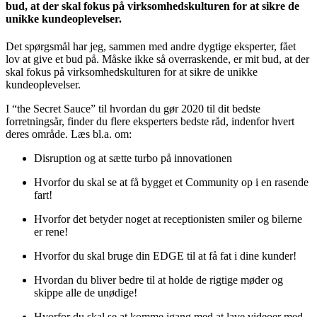
bud, at der skal fokus på virksomhedskulturen for at sikre de
unikke kundeoplevelser.
Det spørgsmål har jeg, sammen med andre dygtige eksperter, fået
lov at give et bud på. Måske ikke så overraskende, er mit bud, at der
skal fokus på virksomhedskulturen for at sikre de unikke
kundeoplevelser.
I “the Secret Sauce” til hvordan du gør 2020 til dit bedste
forretningsår, finder du flere eksperters bedste råd, indenfor hvert
deres område. Læs bl.a. om:
Disruption og at sætte turbo på innovationen
Hvorfor du skal se at få bygget et Community op i en rasende
fart!
Hvorfor det betyder noget at receptionisten smiler og bilerne
er rene!
Hvorfor du skal bruge din EDGE til at få fat i dine kunder!
Hvordan du bliver bedre til at holde de rigtige møder og
skippe alle de unødige!
Hvorfor du skal se at komme igang med at lave videoer med