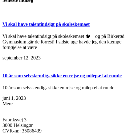
Seneste indlæg
Vi skal have talentindsigt på skoleskemaet
Vi skal have talentindsigt på skoleskemaet 🧠 – og på Birkerød
Gymnasium går de forrest! I sidste uge havde jeg den kæmpe
fornøjelse at være
september 12, 2023
10 år som selvstændig- sikke en rejse og milepæl at runde
10 år som selvstændig- sikke en rejse og milepæl at runde
juni 1, 2023
Mere
Fabriksvej 3
3000 Helsingør
CVR-nr.: 35086439