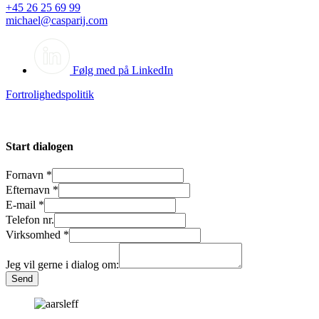
+45 26 25 69 99
michael@casparij.com
Følg med på LinkedIn
Fortrolighedspolitik
Start dialogen
Fornavn
*
Efternavn
*
E-mail
*
Telefon nr.
Virksomhed
*
Jeg vil gerne i dialog om:
Send