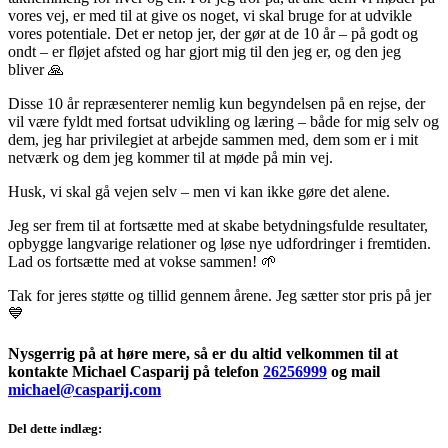
vores vej, er med til at give os noget, vi skal bruge for at udvikle
vores potentiale. Det er netop jer, der gør at de 10 år – på godt og
ondt – er fløjet afsted og har gjort mig til den jeg er, og den jeg
bliver 🙏
Disse 10 år repræsenterer nemlig kun begyndelsen på en rejse, der
vil være fyldt med fortsat udvikling og læring – både for mig selv og
dem, jeg har privilegiet at arbejde sammen med, dem som er i mit
netværk og dem jeg kommer til at møde på min vej.
Husk, vi skal gå vejen selv – men vi kan ikke gøre det alene.
Jeg ser frem til at fortsætte med at skabe betydningsfulde resultater,
opbygge langvarige relationer og løse nye udfordringer i fremtiden.
Lad os fortsætte med at vokse sammen! 🌱
Tak for jeres støtte og tillid gennem årene. Jeg sætter stor pris på jer
💙
Nysgerrig på at høre mere, så er du altid velkommen til at
kontakte Michael Casparij på telefon
26256999
og mail
michael@casparij.com
Del dette indlæg: