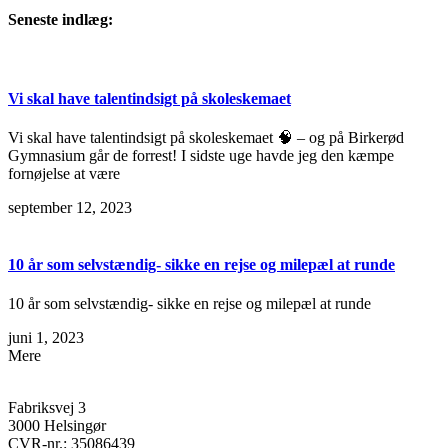
Seneste indlæg:
Vi skal have talentindsigt på skoleskemaet
Vi skal have talentindsigt på skoleskemaet 🧠 – og på Birkerød
Gymnasium går de forrest! I sidste uge havde jeg den kæmpe
fornøjelse at være
september 12, 2023
10 år som selvstændig- sikke en rejse og milepæl at runde
10 år som selvstændig- sikke en rejse og milepæl at runde
juni 1, 2023
Mere
Fabriksvej 3
3000 Helsingør
CVR-nr.: 35086439