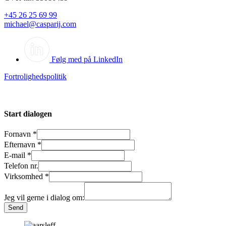
+45 26 25 69 99
michael@casparij.com
Følg med på LinkedIn
Fortrolighedspolitik
Start dialogen
Fornavn
*
Efternavn
*
E-mail
*
Telefon nr.
Virksomhed
*
Jeg vil gerne i dialog om:
Send