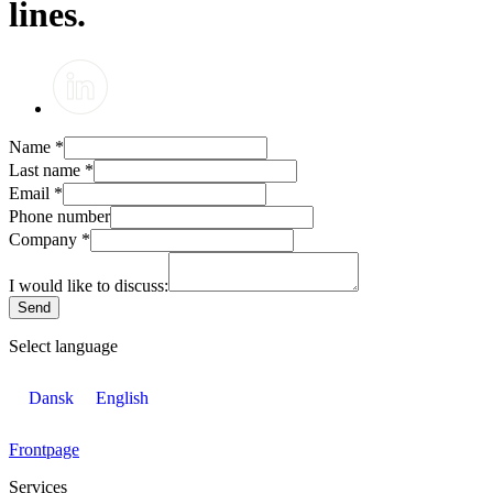
lines.
Name
*
Last name
*
Email
*
Phone number
Company
*
I would like to discuss:
Send
Select language
Dansk
English
Frontpage
Services