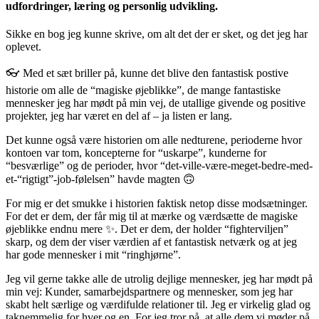
udfordringer, læring og personlig udvikling.
Sikke en bog jeg kunne skrive, om alt det der er sket, og det jeg har
oplevet.
👓 Med et sæt briller på, kunne det blive den fantastisk postive
historie om alle de “magiske øjeblikke”, de mange fantastiske
mennesker jeg har mødt på min vej, de utallige givende og positive
projekter, jeg har været en del af – ja listen er lang.
Det kunne også være historien om alle nedturene, perioderne hvor
kontoen var tom, koncepterne for “uskarpe”, kunderne for
“besværlige” og de perioder, hvor “det-ville-være-meget-bedre-med-
et-“rigtigt”-job-følelsen” havde magten 🙃
For mig er det smukke i historien faktisk netop disse modsætninger.
For det er dem, der får mig til at mærke og værdsætte de magiske
øjeblikke endnu mere ✨. Det er dem, der holder “fighterviljen”
skarp, og dem der viser værdien af et fantastisk netværk og at jeg
har gode mennesker i mit “ringhjørne”.
Jeg vil gerne takke alle de utrolig dejlige mennesker, jeg har mødt på
min vej: Kunder, samarbejdspartnere og mennesker, som jeg har
skabt helt særlige og værdifulde relationer til. Jeg er virkelig glad og
taknemmelig for hver og en. For jeg tror på, at alle dem vi møder på