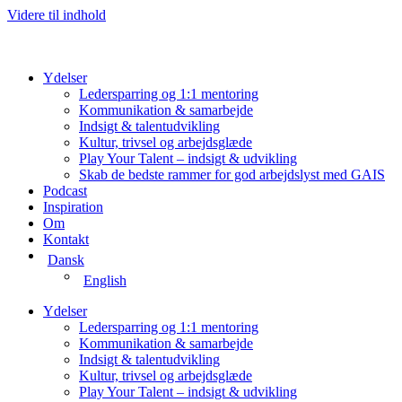
Videre til indhold
Ydelser
Ledersparring og 1:1 mentoring
Kommunikation & samarbejde
Indsigt & talentudvikling
Kultur, trivsel og arbejdsglæde
Play Your Talent – indsigt & udvikling
Skab de bedste rammer for god arbejdslyst med GAIS
Podcast
Inspiration
Om
Kontakt
Dansk
English
Ydelser
Ledersparring og 1:1 mentoring
Kommunikation & samarbejde
Indsigt & talentudvikling
Kultur, trivsel og arbejdsglæde
Play Your Talent – indsigt & udvikling