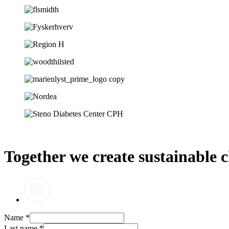
Together we create sustainable 
Name
*
Last name
*