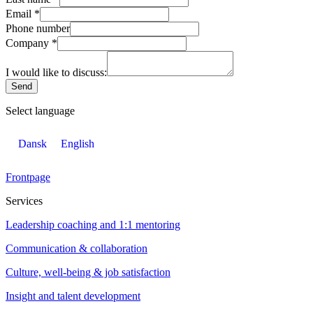
Email
*
Phone number
Company
*
I would like to discuss:
Send
Select language
Dansk
English
Frontpage
Services
Leadership coaching and 1:1 mentoring
Communication & collaboration
Culture, well-being & job satisfaction
Insight and talent development