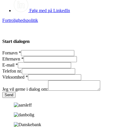
Følg med på LinkedIn
Fortrolighedspolitik
Start dialogen
Fornavn
*
Efternavn
*
E-mail
*
Telefon nr.
Virksomhed
*
Jeg vil gerne i dialog om:
Send