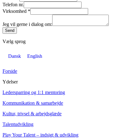
Telefon nr.
Virksomhed
*
Jeg vil gerne i dialog om:
Send
Vælg sprog
Dansk
English
Forside
Ydelser
Ledersparring og 1:1 mentoring
Kommunikation & samarbejde
Kultur, trivsel & arbejdsglæde
Talentudvikling
Play Your Talent – indsigt & udvikling