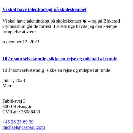
Vi skal have talentindsigt på skoleskemaet
Vi skal have talentindsigt på skoleskemaet 🧠 – og på Birkerød
Gymnasium går de forrest! I sidste uge havde jeg den kæmpe
fornøjelse at være
september 12, 2023
10 år som selvstændig- sikke en rejse og milepæl at runde
10 år som selvstændig- sikke en rejse og milepæl at runde
juni 1, 2023
Mere
Fabriksvej 3
3000 Helsingør
CVR-nr.: 35086439
+45 26 25 69 99
michael@casparij.com