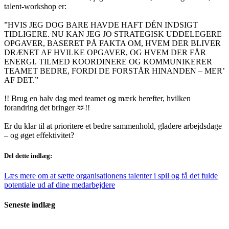
talent-workshop er:
”HVIS JEG DOG BARE HAVDE HAFT DÉN INDSIGT
TIDLIGERE. NU KAN JEG JO STRATEGISK UDDELEGERE
OPGAVER, BASERET PÅ FAKTA OM, HVEM DER BLIVER
DRÆNET AF HVILKE OPGAVER, OG HVEM DER FÅR
ENERGI. TILMED KOORDINERE OG KOMMUNIKERER
TEAMET BEDRE, FORDI DE FORSTÅR HINANDEN – MER’
AF DET.”
!! Brug en halv dag med teamet og mærk herefter, hvilken
forandring det bringer 🫶!!
Er du klar til at prioritere et bedre sammenhold, gladere arbejdsdage
– og øget effektivitet?
Del dette indlæg:
Læs mere om at sætte organisationens talenter i spil og få det fulde
potentiale ud af dine medarbejdere
Seneste indlæg