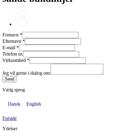
Fornavn
*
Efternavn
*
E-mail
*
Telefon nr.
Virksomhed
*
Jeg vil gerne i dialog om:
Send
Vælg sprog
Dansk
English
Forside
Ydelser