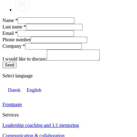
Name
*
Last name
*
Email
*
Phone number
Company
*
I would like to discuss:
Send
Select language
Dansk
English
Frontpage
Services
Leadership coaching and 1:1 mentoring
Communication & collaboration