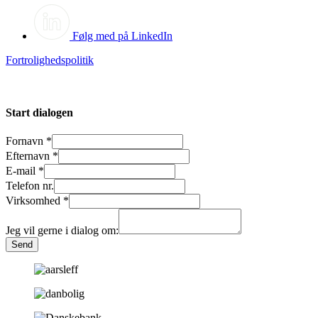
Følg med på LinkedIn
Fortrolighedspolitik
Start dialogen
Fornavn
*
Efternavn
*
E-mail
*
Telefon nr.
Virksomhed
*
Jeg vil gerne i dialog om:
Send