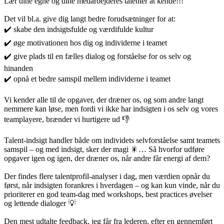
Lær dine egne og dine medarbejderes talenter at kende!!!
Det vil bl.a. give dig langt bedre forudsætninger for at:
✔️ skabe den indsigtsfulde og værdifulde kultur
✔️ øge motivationen hos dig og individerne i teamet
✔️ give plads til en fælles dialog og forståelse for os selv og
hinanden
✔️ opnå et bedre samspil mellem individerne i teamet
Vi kender alle til de opgaver, der dræner os, og som andre langt
nemmere kan løse, men fordi vi ikke har indsigten i os selv og vores
teamplayere, brænder vi hurtigere ud 👎
Talent-indsigt handler både om individets selvforståelse samt teamets
samspil – og med indsigt, sker der magi 🎇… Så hvorfor udføre
opgaver igen og igen, der dræner os, når andre får energi af dem?
Der findes flere talentprofil-analyser i dag, men værdien opnår du
først, når indsigten forankres i hverdagen – og kan kun vinde, når du
prioriterer en god team-dag med workshops, best practices øvelser
og lettende dialoger 💡
Den mest udtalte feedback, jeg får fra lederen, efter en gennemført