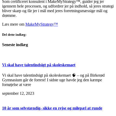
Som certificeret konsulent i MakeMyStrategy™, guider jeg jer
igennem hele processen, og udfordrer jer på indhold, så jeres strategi
bliver skarp og får jer i mål med jeres forretningsmæssige mål og
drømme.
Læs mere om
MakeMyStrategy™
Del dette indlæg:
Seneste indlæg
Vi skal have talentindsigt på skoleskemaet
Vi skal have talentindsigt på skoleskemaet 🧠 – og på Birkerød
Gymnasium går de forrest! I sidste uge havde jeg den kæmpe
fornøjelse at være
september 12, 2023
10 år som selvstændig- sikke en rejse og milepæl at runde