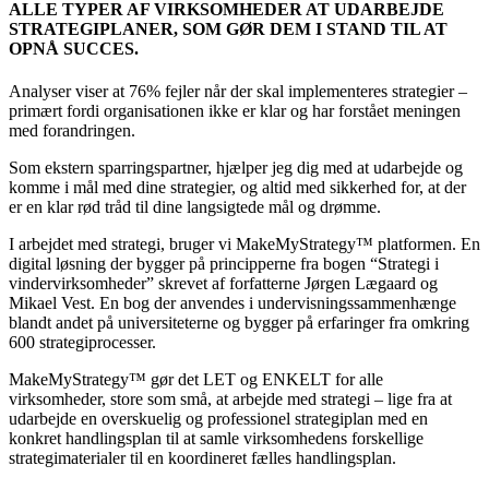
ALLE TYPER AF VIRKSOMHEDER AT UDARBEJDE
STRATEGIPLANER, SOM GØR DEM I STAND TIL AT
OPNÅ SUCCES.
Analyser viser at 76% fejler når der skal implementeres strategier –
primært fordi organisationen ikke er klar og har forstået meningen
med forandringen.
Som ekstern sparringspartner, hjælper jeg dig med at udarbejde og
komme i mål med dine strategier, og altid med sikkerhed for, at der
er en klar rød tråd til dine langsigtede mål og drømme.
I arbejdet med strategi, bruger vi MakeMyStrategy™ platformen. En
digital løsning der bygger på principperne fra bogen “Strategi i
vindervirksomheder” skrevet af forfatterne Jørgen Lægaard og
Mikael Vest. En bog der anvendes i undervisningssammenhænge
blandt andet på universiteterne og bygger på erfaringer fra omkring
600 strategiprocesser.
MakeMyStrategy™ gør det LET og ENKELT for alle
virksomheder, store som små, at arbejde med strategi – lige fra at
udarbejde en overskuelig og professionel strategiplan med en
konkret handlingsplan til at samle virksomhedens forskellige
strategimaterialer til en koordineret fælles handlingsplan.​