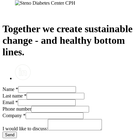
Together we create sustainable
change - and healthy bottom
lines.
Name
*
Last name
*
Email
*
Phone number
Company
*
I would like to discuss:
Send