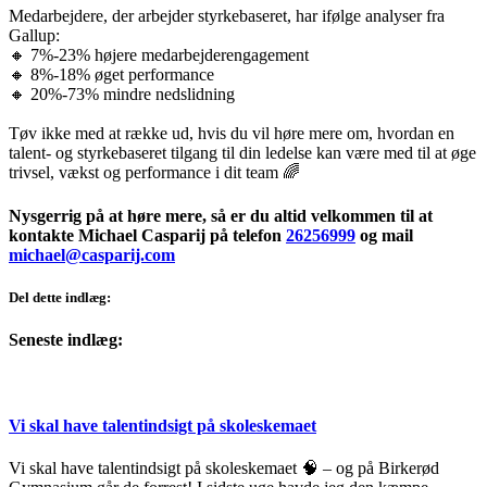
Medarbejdere, der arbejder styrkebaseret, har ifølge analyser fra
Gallup:
🔸 7%-23% højere medarbejderengagement
🔸 8%-18% øget performance
🔸 20%-73% mindre nedslidning
Tøv ikke med at række ud, hvis du vil høre mere om, hvordan en
talent- og styrkebaseret tilgang til din ledelse kan være med til at øge
trivsel, vækst og performance i dit team 🌈
Nysgerrig på at høre mere, så er du altid velkommen til at
kontakte Michael Casparij på telefon
26256999
og mail
michael@casparij.com
Del dette indlæg:
Seneste indlæg:
Vi skal have talentindsigt på skoleskemaet
Vi skal have talentindsigt på skoleskemaet 🧠 – og på Birkerød