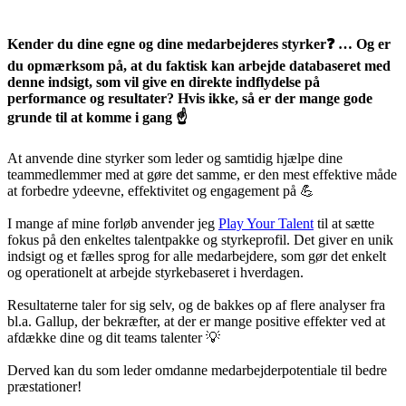
Kender du dine egne og dine medarbejderes styrker❓ … Og er
du opmærksom på, at du faktisk kan arbejde databaseret med
denne indsigt, som vil give en direkte indflydelse på
performance og resultater? Hvis ikke, så er der mange gode
grunde til at komme i gang ☝️
At anvende dine styrker som leder og samtidig hjælpe dine
teammedlemmer med at gøre det samme, er den mest effektive måde
at forbedre ydeevne, effektivitet og engagement på 💪
I mange af mine forløb anvender jeg
Play Your Talent
til at sætte
fokus på den enkeltes talentpakke og styrkeprofil. Det giver en unik
indsigt og et fælles sprog for alle medarbejdere, som gør det enkelt
og operationelt at arbejde styrkebaseret i hverdagen.
Resultaterne taler for sig selv, og de bakkes op af flere analyser fra
bl.a. Gallup, der bekræfter, at der er mange positive effekter ved at
afdække dine og dit teams talenter 💡
Derved kan du som leder omdanne medarbejderpotentiale til bedre
præstationer!