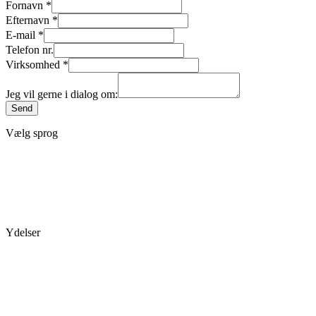
Fornavn
*
Efternavn
*
E-mail
*
Telefon nr.
Virksomhed
*
Jeg vil gerne i dialog om:
Send
Vælg sprog
Dansk
English
Forside
Ydelser
Ledersparring og 1:1 mentoring
Kommunikation & samarbejde