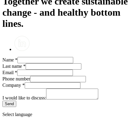
Together we create sustainable
change - and healthy bottom
lines.
Name
*
Last name
*
Email
*
Phone number
Company
*
I would like to discuss:
Send
Select language
Dansk
English