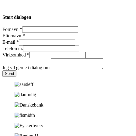
Start dialogen
Fornavn
*
Efternavn
*
E-mail
*
Telefon nr.
Virksomhed
*
Jeg vil gerne i dialog om:
Send